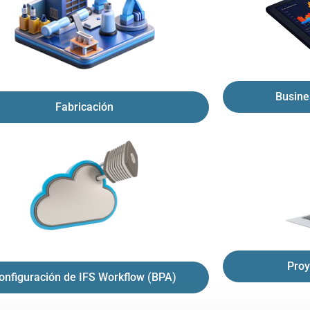
Busine
Fabricación
Proy
onfiguración de IFS Workflow (BPA)