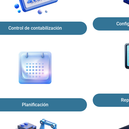
Config
Control de contabilización
Rep
Planificación