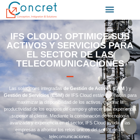
IFS CLOUD: OPTIMICE SUS
ACTIVOS Y SERVICIOS PARA
EL SECTOR DE LAS
TELECOMUNICACIONES
Las soluciones integradas
de Gestión de Activos (EAM
) y
Gestión de Servicios (ESM)
de IFS Cloud están diseñadas para
maximizar la disponibilidad de los activos, mejorar la
productividad de los equipos de campo y ofrecer una experiencia
superior al cliente. Mediante la combinación de tecnología
avanzada y experiencia en el sector, IFS Cloud ayuda a las
empresas a afrontar los retos únicos del sector de las
telecomunicaciones.