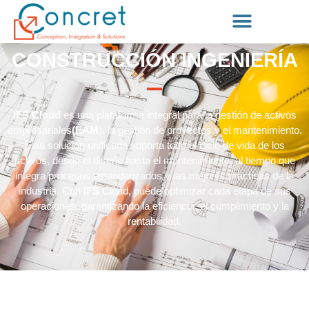
CONSTRUCCIÓN INGENIERÍA
IFS Cloud
es una plataforma integral para la gestión de activos
empresariales
(EAM
), la gestión de proyectos y el mantenimiento.
Esta solución unificada soporta todo el ciclo de vida de los
activos, desde el diseño hasta el mantenimiento, al tiempo que
integra procesos estandarizados y las mejores prácticas de la
industria. Con
IFS
Cloud, puede optimizar cada etapa de sus
operaciones, garantizando la eficiencia, el cumplimiento y la
rentabilidad.