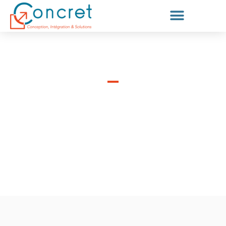
INDUSTRIES
IFS Cloud se distingue par une
expertise sectorielle
approfondie
, associée à des fonctionnalités de pointe et des
technologies intelligentes. Cette plateforme unique offre des
capacités autonomes pour une gestion proactive et simplifiée,
adaptée à tous les secteurs d’activité.